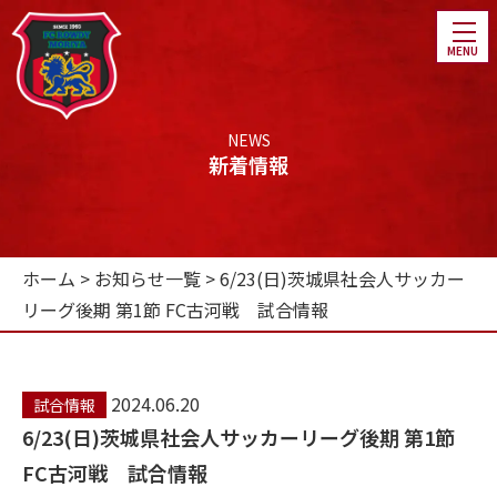
NEWS
新着情報
ホーム
ホーム
>
お知らせ一覧
>
6/23(日)茨城県社会人サッカー
チーム紹介
リーグ後期 第1節 FC古河戦 試合情報
選手・スタッフ紹介
スケジュール
2024.06.20
試合情報
ファンクラブ
6/23(日)茨城県社会人サッカーリーグ後期 第1節
FC古河戦 試合情報
パートナー