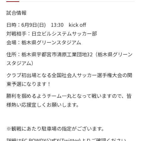
試合情報
スクール
日時：6月9日(日) 13:30 kick off
ジュニアユース
対戦相手：日立ビルシステムサッカー部
会場：栃木県グリーンスタジアム
オンラインストア
住所：栃木県宇都宮市清原工業団地32（栃木県グリーン
スタジアム）
お問い合わせ
クラブ初出場となる全国社会人サッカー選手権大会の関
東予選になります！
勝利を掴めるようチーム一丸となって戦いますので、皆
様熱い応援宜しくお願いします。
※観戦にあたり駐車場の指定がございます。
詳細はFC ROWDY公式X(Twitter)よりご確認ください。