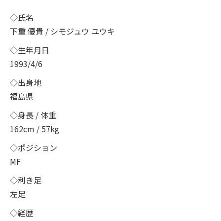
◇氏名
下重 優貴 / シモジュウ ユウキ
◇生年月日
1993/4/6
◇出身地
福島県
◇身長 / 体重
162cm / 57kg
◇ポジション
MF
◇利き足
左足
◇経歴