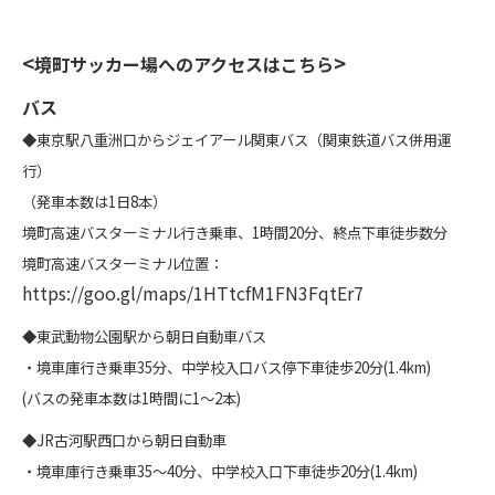
<
>
境町サッカー場へのアクセスはこちら
バス
◆東京駅八重洲口からジェイアール関東バス（関東鉄道バス併用運
行）
（発車本数は1日8本）
境町高速バスターミナル行き乗車、1時間20分、終点下車徒歩数分
境町高速バスターミナル位置：
https://goo.gl/maps/1HTtcfM1FN3FqtEr7
◆東武動物公園駅から朝日自動車バス
・境車庫行き乗車35分、中学校入口バス停下車徒歩20分(1.4km)
(バスの発車本数は1時間に1～2本)
◆JR古河駅西口から朝日自動車
・境車庫行き乗車35～40分、中学校入口下車徒歩20分(1.4km)