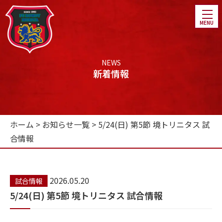
NEWS
新着情報
ホーム
ホーム
>
お知らせ一覧
>
5/24(日) 第5節 境トリニタス 試
チーム紹介
合情報
選手・スタッフ紹介
スケジュール
2026.05.20
試合情報
ファンクラブ
5/24(日) 第5節 境トリニタス 試合情報
パートナー