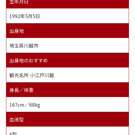
生年月日
1992年5月5日
出身地
埼玉県川越市
出身地のおすすめ
観光名所 小江戸川越
身長／体重
167cm／68kg
血液型
A型